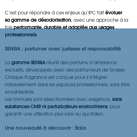
C’est pour répondre à ces enjeux qu’IPC fait
évoluer
sa
gamme de désodorisation
, avec une approche à la
fois
performante, durable et adaptée aux usages
professionnels
.
SENSIA : parfumer avec justesse et responsabilité
La
gamme
SENSIA
réunit des parfums d’ambiance
exclusifs, développés avec des parfumeurs de Grasse.
Chaque fragrance est conçue pour s’intégrer
naturellement dans les espaces professionnels, sans être
envahissante.
Les formules sont sélectionnées avec exigence,
sans
substances CMR ni perturbateurs endocriniens
, pour
garantir une utilisation plus sûre au quotidien.
Une nouveauté à découvrir :
Baïa