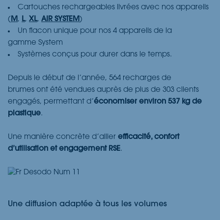
Cartouches rechargeables livrées avec nos appareils
(
M
,
L
,
XL
,
AIR SYSTEM
)
Un
flacon
unique pour nos 4
appareils
de la
gamme
S
ystem
S
ystèmes
conçus pour durer dans le temps.
Depuis le début de l’année
,
564
recharges de
brumes
ont été vendues auprès de plus de 303 clients
engagés, permettant
d’
économiser environ 537 kg de
plastique
.
Une manière concrète d’allier
efficacité, confort
d’utilisation et engagement RSE
.
Une diffusion adaptée à tous les volumes