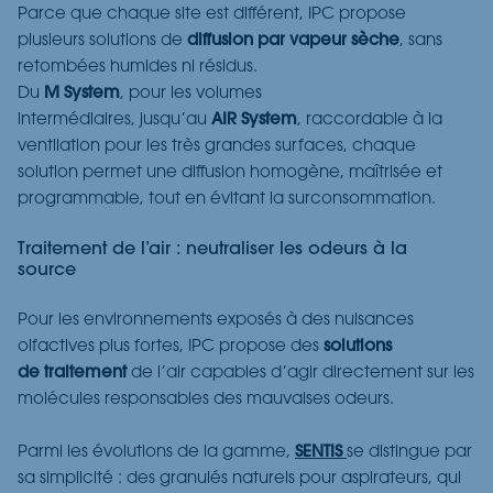
Parce que chaque site est différent, IPC propose
plusieurs solutions de
diffusion par
vapeur sèche
, sans
retombée
s
humide
s
ni résidu
s
.
Du
M System
,
pour les volumes
intermédiaires
,
jusqu’au
AIR System
, raccordable à la
ventilation pour les très grandes surfaces, chaque
solution permet une diffusion homogène, maîtrisée et
programmable, tout en évitant la surconsommation.
Traitement de l’air : neutraliser les odeurs à la
source
Pour les environnements exposés à des nuisances
olfactives plus fortes, IPC propose des
solutions
de
traitement
de l’air
capables d’agir directement sur les
molécules responsables des mauvaises odeurs.
Parmi les évolutions de la gamme,
SENTIS
se distingue par
sa simplicité : des granulés naturels pour aspirateurs, qui