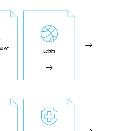
Parcs de loisirs,
hés,
Cliniques,
clubs de sports,
es,
hôpitaux, cabinets
salles de concert,
es,
médicaux, EHPAD,
associations
..
vétérinaires...
sportives...
s et
Services de santé
Loisirs
Hôpitaux
its
Les produits
Les produits
e,
Fabricants de
Métallurgie,
ge,
produits ou sous-
imprimeries,
e,
produits
scieries, métiers du
ie,
cosmétiques ou
bois, mobilier,