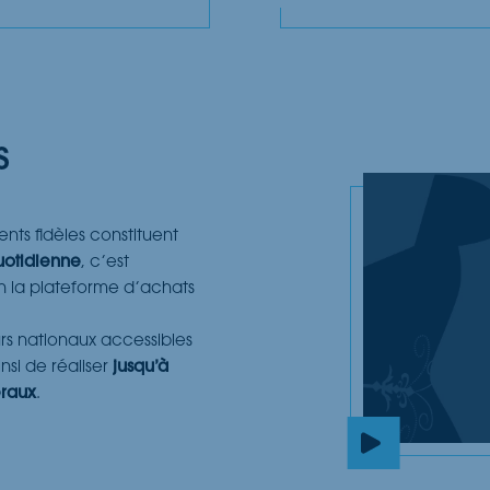
s
nts fidèles constituent
uotidienne
, c’est
on la plateforme d’achats
urs nationaux accessibles
nsi de réaliser
jusqu’à
éraux
.