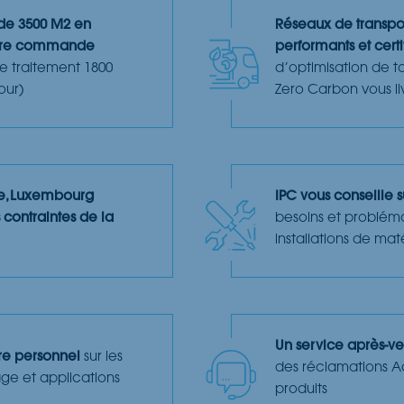
 de 3500 M2 en
Réseaux de transpor
otre commande
performants et certi
e traitement 1800
d’optimisation de 
our)
Zero Carbon vous li
ue, Luxembourg
IPC vous conseille su
 contraintes de la
besoins et problém
installations de maté
Un service après-ve
tre personnel
sur les
des réclamations A
sage et applications
produits