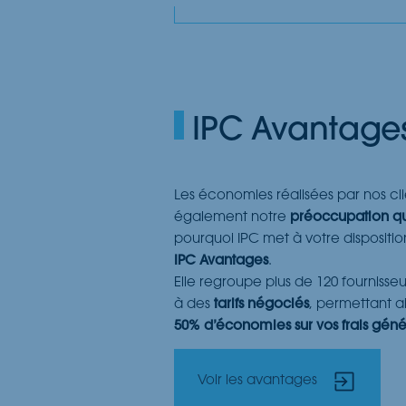
IPC Avantage
Les économies réalisées par nos clie
également notre
préoccupation q
pourquoi IPC met à votre dispositi
IPC Avantages
.
Elle regroupe plus de 120 fournisse
à des
tarifs négociés
, permettant ai
50% d’économies sur vos frais gén
Voir les avantages