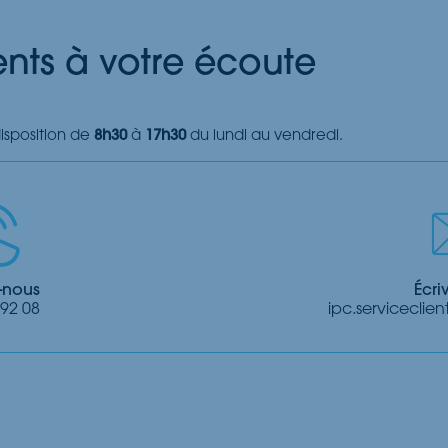
ents à votre écoute
disposition de
8h30
à
17h30
du lundi au vendredi.
-nous
Écri
 92 08
ipc.servicecli