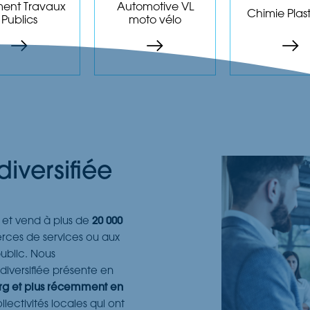
biochimie
ment Travaux
Automotive VL
Chimie Plas
Publics
moto vélo
s produits
Les produits
Les produ
diversifiée
et vend à plus de
20 000
rces de services ou aux
ublic. Nous
iversifiée présente en
rg et plus récemment en
ectivités locales qui ont