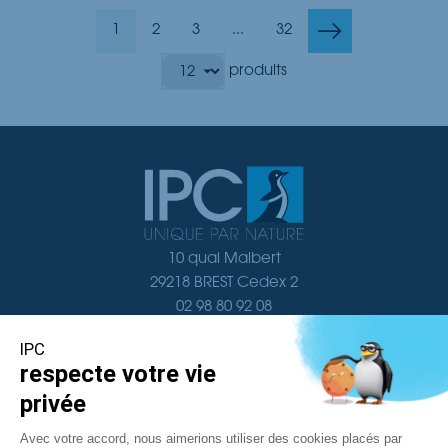
1
2
3
...
32
produits
10 quai Malbert
29218 BREST Cedex 2
02 98 80 92 08
Nous contacter
Navigation