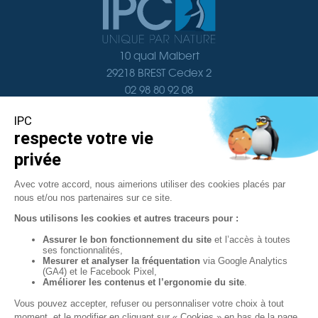
10 quai Malbert
29218 BREST Cedex 2
02 98 80 92 08
Nous contacter
Navigation
Documentation
Localisation