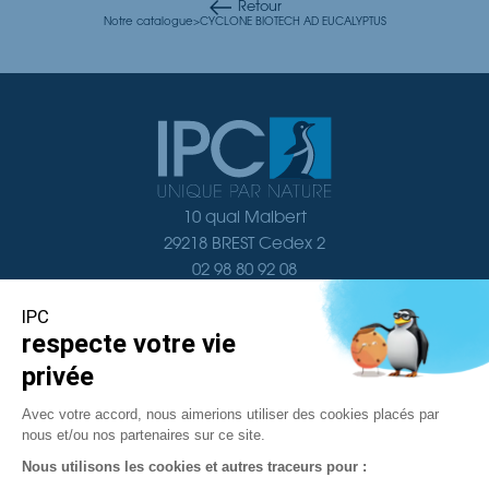
Retour
Notre catalogue
>
CYCLONE BIOTECH AD EUCALYPTUS
10 quai Malbert
29218 BREST Cedex 2
02 98 80 92 08
Nous contacter
Navigation
Documentation