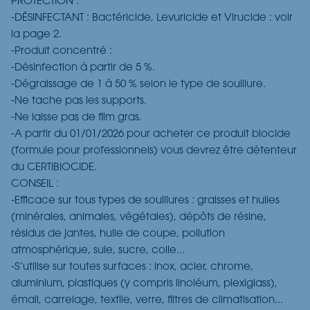
PROTECTION :
-DÉSINFECTANT : Bactéricide, Levuricide et Virucide : voir
la page 2.
-Produit concentré :
-Désinfection à partir de 5 %.
-Dégraissage de 1 à 50 % selon le type de souillure.
-Ne tache pas les supports.
-Ne laisse pas de film gras.
-A partir du 01/01/2026 pour acheter ce produit biocide
(formule pour professionnels) vous devrez être détenteur
du CERTIBIOCIDE.
CONSEIL :
-Efficace sur tous types de souillures : graisses et huiles
(minérales, animales, végétales), dépôts de résine,
résidus de jantes, huile de coupe, pollution
atmosphérique, suie, sucre, colle...
-S’utilise sur toutes surfaces : inox, acier, chrome,
aluminium, plastiques (y compris linoléum, plexiglass),
émail, carrelage, textile, verre, filtres de climatisation...