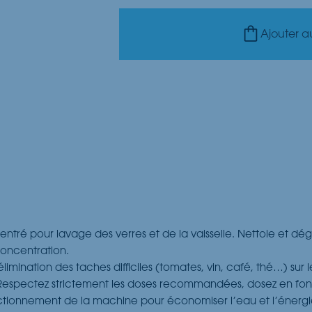
Ajouter a
tré pour lavage des verres et de la vaisselle. Nettoie et dég
 concentration.
mination des taches difficiles (tomates, vin, café, thé…) sur les 
. Respectez strictement les doses recommandées, dosez en fonc
nctionnement de la machine pour économiser l’eau et l’énergie