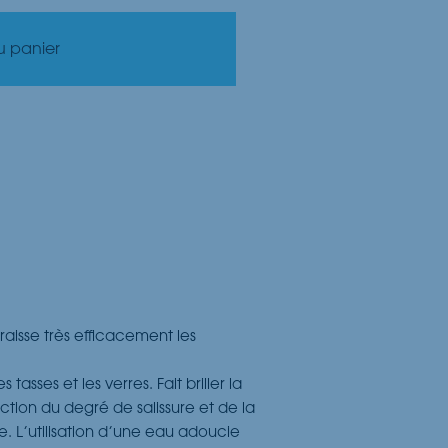
u panier
raisse très efficacement les
tasses et les verres. Fait briller la
tion du degré de salissure et de la
. L’utilisation d’une eau adoucie