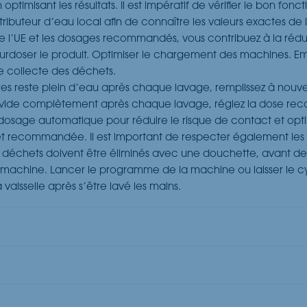
optimisant les résultats. Il est impératif de vérifier le bon fo
tributeur d’eau local afin de connaître les valeurs exactes de l
e l’UE et les dosages recommandés, vous contribuez à la réduc
urdoser le produit. Optimiser le chargement des machines. E
de collecte des déchets.
erres reste plein d’eau après chaque lavage, remplissez à nouv
 se vide complètement après chaque lavage, réglez la dose 
 dosage automatique pour réduire le risque de contact et optimis
e et recommandée. Il est important de respecter également le
déchets doivent être éliminés avec une douchette, avant de tri
 machine. Lancer le programme de la machine ou laisser le c
 vaisselle après s’être lavé les mains.