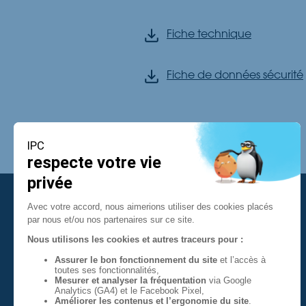
Fiche technique
Fiche de données sécurité
Contact
10 quai Malbert
29218 BREST Cedex 2